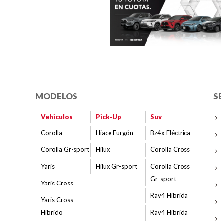
MODELOS
S
Vehiculos
Pick-Up
Suv
Corolla
Hiace Furgón
Bz4x Eléctrica
Corolla Gr-sport
Hilux
Corolla Cross
Yaris
Hilux Gr-sport
Corolla Cross
Gr-sport
Yaris Cross
Rav4 Híbrida
Yaris Cross
Híbrido
Rav4 Híbrida