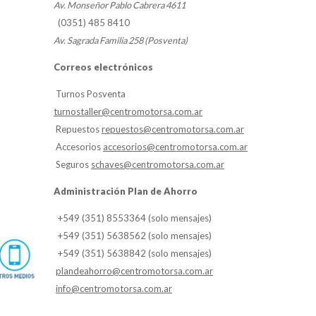
Av. Monseñor Pablo Cabrera 4611
(0351) 485 8410
Av. Sagrada Familia 258 (Posventa)
Correos electrónicos
Turnos Posventa
turnostaller@centromotorsa.com.ar
Repuestos
repuestos@centromotorsa.com.ar
Accesorios
accesorios@centromotorsa.com.ar
Seguros
schaves@centromotorsa.com.ar
Administración Plan de Ahorro
+549 (351) 8553364 (solo mensajes)
+549 (351) 5638562 (solo mensajes)
+549 (351) 5638842 (solo mensajes)
plandeahorro@centromotorsa.com.ar
info@centromotorsa.com.ar