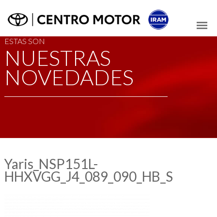
ESTAS SON
NUESTRAS
NOVEDADES
Yaris_NSP151L-
HHXVGG_J4_089_090_HB_S