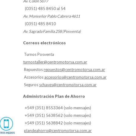
Av. Colón 5077
(0351) 485 8450 al 54
Av. Monseñor Pablo Cabrera 4611
(0351) 485 8410
Av. Sagrada Familia 258 (Posventa)
Correos electrónicos
Turnos Posventa
turnostaller@centromotorsa.com.ar
Repuestos
repuestos@centromotorsa.com.ar
Accesorios
accesorios@centromotorsa.com.ar
Seguros
schaves@centromotorsa.com.ar
Administración Plan de Ahorro
+549 (351) 8553364 (solo mensajes)
+549 (351) 5638562 (solo mensajes)
+549 (351) 5638842 (solo mensajes)
plandeahorro@centromotorsa.com.ar