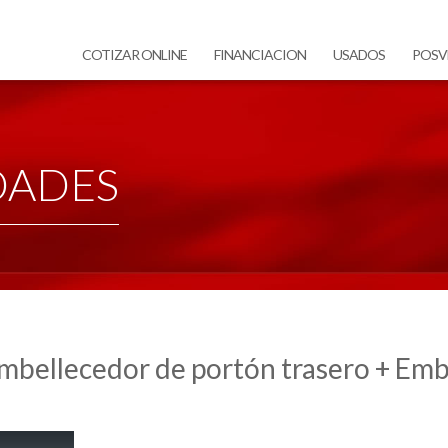
COTIZAR ONLINE
FINANCIACION
USADOS
POSV
DADES
Embellecedor de portón trasero + Em