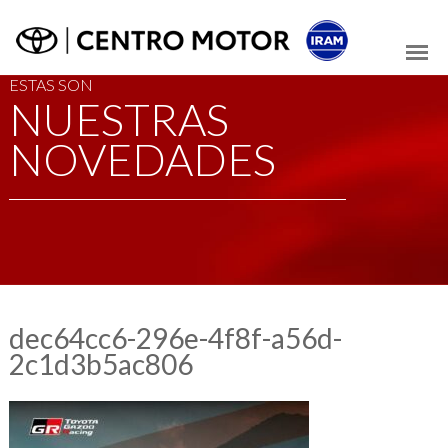
ESTAS SON
NUESTRAS
NOVEDADES
dec64cc6-296e-4f8f-a56d-
2c1d3b5ac806