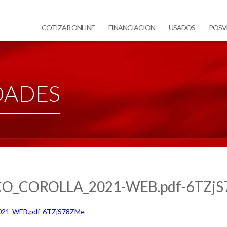
COTIZAR ONLINE
FINANCIACION
USADOS
POSV
DADES
O_COROLLA_2021-WEB.pdf-6TZj
1-WEB.pdf-6TZjS78ZMe