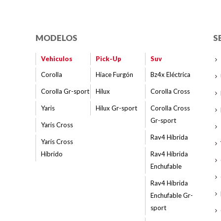
MODELOS
S
Vehiculos
Pick-Up
Suv
Corolla
Hiace Furgón
Bz4x Eléctrica
Corolla Gr-sport
Hilux
Corolla Cross
Yaris
Hilux Gr-sport
Corolla Cross
Gr-sport
Yaris Cross
Rav4 Híbrida
Yaris Cross
Híbrido
Rav4 Híbrida
Enchufable
Rav4 Híbrida
Enchufable Gr-
sport