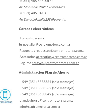
(0351) 485 8450 al 54
Av. Monseñor Pablo Cabrera 4611
(0351) 485 8410
Av. Sagrada Familia 258 (Posventa)
Correos electrónicos
Turnos Posventa
turnostaller@centromotorsa.com.ar
Repuestos
repuestos@centromotorsa.com.ar
Accesorios
accesorios@centromotorsa.com.ar
Seguros
schaves@centromotorsa.com.ar
Administración Plan de Ahorro
+549 (351) 8553364 (solo mensajes)
+549 (351) 5638562 (solo mensajes)
+549 (351) 5638842 (solo mensajes)
plandeahorro@centromotorsa.com.ar
info@centromotorsa.com.ar