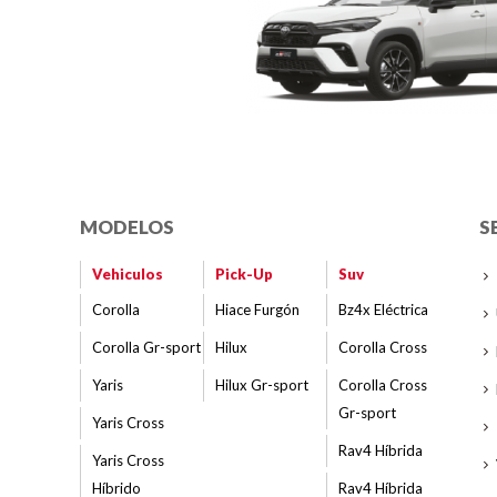
MODELOS
S
Vehiculos
Pick-Up
Suv
Corolla
Hiace Furgón
Bz4x Eléctrica
Corolla Gr-sport
Hilux
Corolla Cross
Yaris
Hilux Gr-sport
Corolla Cross
Gr-sport
Yaris Cross
Rav4 Híbrida
Yaris Cross
Híbrido
Rav4 Híbrida