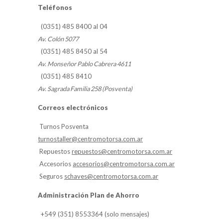
Teléfonos
(0351) 485 8400 al 04
Av. Colón 5077
(0351) 485 8450 al 54
Av. Monseñor Pablo Cabrera 4611
(0351) 485 8410
Av. Sagrada Familia 258 (Posventa)
Correos electrónicos
Turnos Posventa
turnostaller@centromotorsa.com.ar
Repuestos
repuestos@centromotorsa.com.ar
Accesorios
accesorios@centromotorsa.com.ar
Seguros
schaves@centromotorsa.com.ar
Administración Plan de Ahorro
+549 (351) 8553364 (solo mensajes)