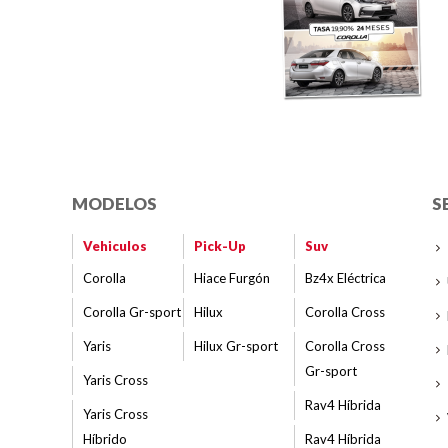
MODELOS
S
Vehiculos
Pick-Up
Suv
Corolla
Hiace Furgón
Bz4x Eléctrica
Corolla Gr-sport
Hilux
Corolla Cross
Yaris
Hilux Gr-sport
Corolla Cross
Gr-sport
Yaris Cross
Rav4 Híbrida
Yaris Cross
Híbrido
Rav4 Híbrida