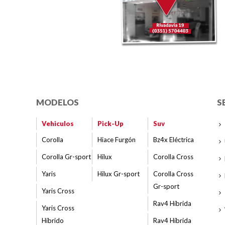
MODELOS
S
Vehiculos
Pick-Up
Suv
Corolla
Hiace Furgón
Bz4x Eléctrica
Corolla Gr-sport
Hilux
Corolla Cross
Yaris
Hilux Gr-sport
Corolla Cross
Gr-sport
Yaris Cross
Rav4 Híbrida
Yaris Cross
Híbrido
Rav4 Híbrida