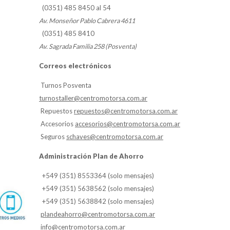
(0351) 485 8450 al 54
Av. Monseñor Pablo Cabrera 4611
(0351) 485 8410
Av. Sagrada Familia 258 (Posventa)
Correos electrónicos
Turnos Posventa
turnostaller@centromotorsa.com.ar
Repuestos
repuestos@centromotorsa.com.ar
Accesorios
accesorios@centromotorsa.com.ar
Seguros
schaves@centromotorsa.com.ar
Administración Plan de Ahorro
+549 (351) 8553364 (solo mensajes)
+549 (351) 5638562 (solo mensajes)
+549 (351) 5638842 (solo mensajes)
plandeahorro@centromotorsa.com.ar
info@centromotorsa.com.ar