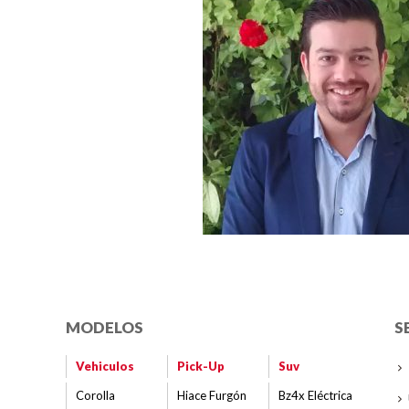
MODELOS
S
Vehiculos
Pick-Up
Suv
Corolla
Hiace Furgón
Bz4x Eléctrica