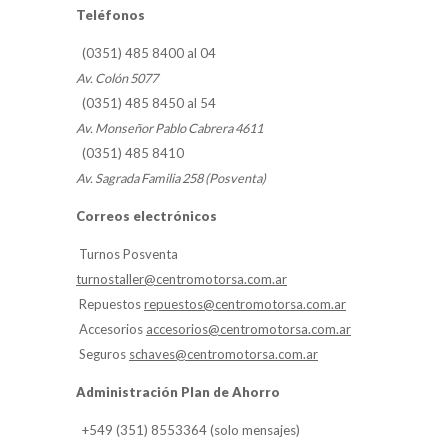
Teléfonos
(0351) 485 8400 al 04
Av. Colón 5077
(0351) 485 8450 al 54
Av. Monseñor Pablo Cabrera 4611
(0351) 485 8410
Av. Sagrada Familia 258 (Posventa)
Correos electrónicos
Turnos Posventa
turnostaller@centromotorsa.com.ar
Repuestos
repuestos@centromotorsa.com.ar
Accesorios
accesorios@centromotorsa.com.ar
Seguros
schaves@centromotorsa.com.ar
Administración Plan de Ahorro
+549 (351) 8553364 (solo mensajes)