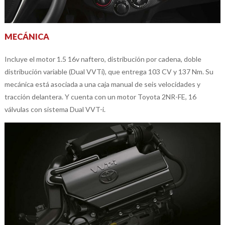
MECÁNICA
Incluye el motor 1.5 16v naftero, distribución por cadena, doble
distribución variable (Dual VVTi), que entrega 103 CV y 137 Nm. Su
mecánica está asociada a una caja manual de seis velocidades y
tracción delantera. Y cuenta con un motor Toyota 2NR-FE, 16
válvulas con sistema Dual VVT-i.