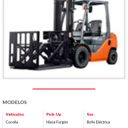
MODELOS
Vehiculos
Pick-Up
Suv
Corolla
Hiace Furgón
Bz4x Eléctrica